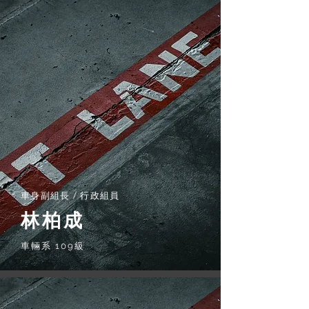
車身副組長 / 行政組員
林柏成
​車輛系 109級