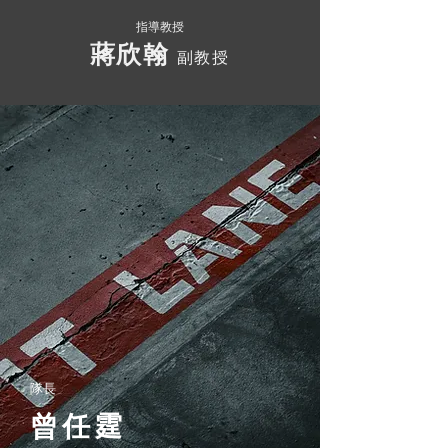
指導教授
蔣欣翰
副教授
隊長
曾任霆