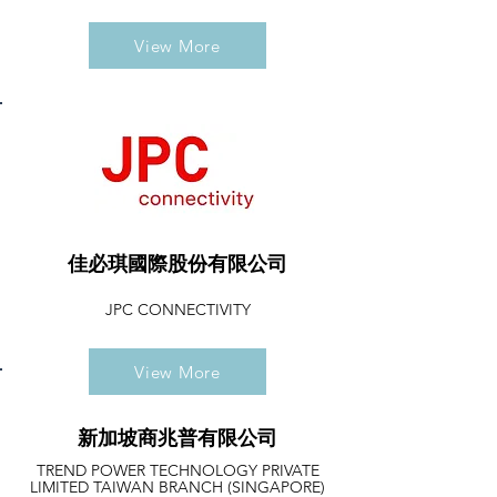
View More
佳必琪國際股份有限公司
JPC CONNECTIVITY
View More
新加坡商兆普有限公司
TREND POWER TECHNOLOGY PRIVATE
LIMITED TAIWAN BRANCH (SINGAPORE)