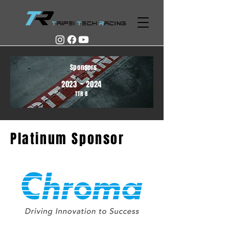
Sponsors
2023 ~
2
0
24
TTR
8
Platinum Sponsor